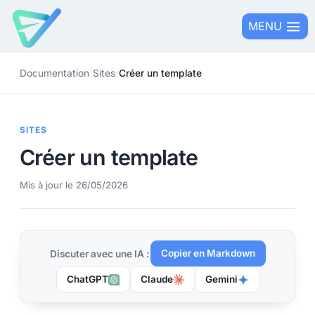
Aller
MENU
au
contenu
Documentation
/
Sites
/
Créer un template
SITES
Créer un template
Mis à jour le 26/05/2026
Copier en Markdown
Discuter avec une IA :
ChatGPT
Claude
Gemini