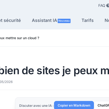
FAQ
t sécurité
Assistant IA
Tarifs
N
Nouveau
eux mettre sur un cloud ?
en de sites je peux me
6/05/2026
Copier en Markdown
ChatG
Discuter avec une IA :