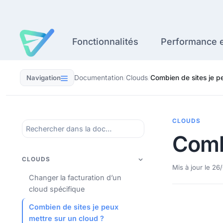
Aller
au
contenu
Fonctionnalités
Performance e
Navigation
Documentation
/
Clouds
/
Combien de sites je p
CLOUDS
Combi
CLOUDS
Mis à jour le 2
Changer la facturation d’un
cloud spécifique
Combien de sites je peux
mettre sur un cloud ?