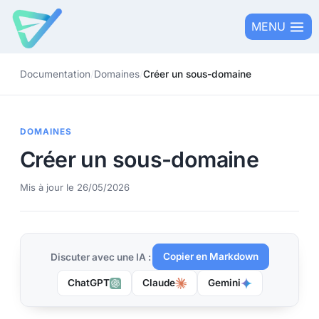
Aller
MENU
au
contenu
Documentation
/
Domaines
/
Créer un sous-domaine
DOMAINES
Créer un sous-domaine
Mis à jour le 26/05/2026
Copier en Markdown
Discuter avec une IA :
ChatGPT
Claude
Gemini